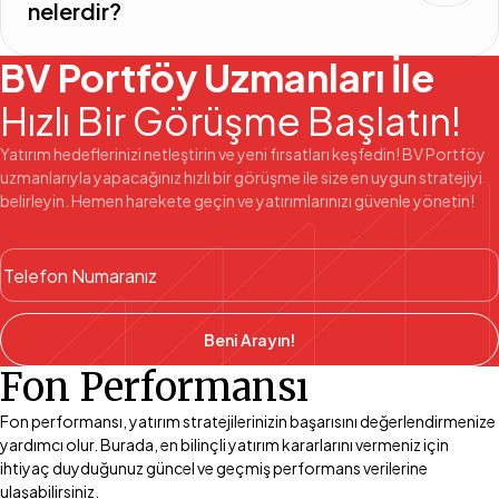
nelerdir?
BV Portföy Uzmanları İle
Hızlı Bir Görüşme Başlatın!
Yatırım hedeflerinizi netleştirin ve yeni fırsatları keşfedin! BV Portföy
uzmanlarıyla yapacağınız hızlı bir görüşme ile size en uygun stratejiyi
belirleyin. Hemen harekete geçin ve yatırımlarınızı güvenle yönetin!
Beni Arayın!
Fon Performansı
Fon performansı, yatırım stratejilerinizin başarısını değerlendirmenize
yardımcı olur. Burada, en bilinçli yatırım kararlarını vermeniz için
ihtiyaç duyduğunuz güncel ve geçmiş performans verilerine
ulaşabilirsiniz.