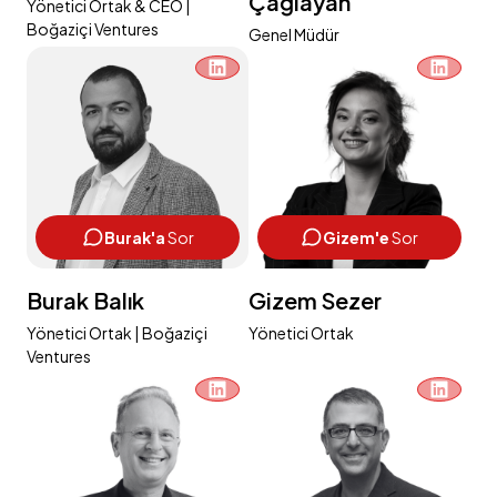
Çağlayan
Yönetici Ortak & CEO |
Boğaziçi Ventures
Genel Müdür
Burak'a
Sor
Gizem'e
Sor
Burak Balık
Gizem Sezer
Yönetici Ortak | Boğaziçi
Yönetici Ortak
Ventures