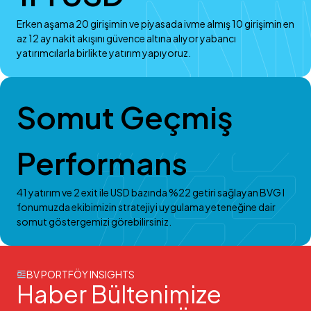
Erken aşama 20 girişimin ve piyasada ivme almış 10 girişimin en
az 12 ay nakit akışını güvence altına alıyor yabancı
yatırımcılarla birlikte yatırım yapıyoruz.
Somut Geçmiş
Performans
41 yatırım ve 2 exit ile USD bazında %22 getiri sağlayan BVG I
fonumuzda ekibimizin stratejiyi uygulama yeteneğine dair
somut göstergemizi görebilirsiniz.
BV PORTFÖY INSIGHTS
Haber Bültenimize