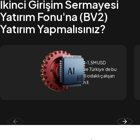
İkinci Girişim Sermayesi
Yatırım Fonu'na (BV2)
Yatırım Yapmalısınız?
Erken aşamada 1M–1,5M USD
yatırım yapıyoruz ve Türkiye’de bu
ölçek ve yalnızca AI odaklı çalışan
tek fon BV Growth II.