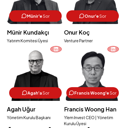
Münir'e
Sor
Onur'e
Sor
Münir Kundakçı
Onur Koç
Yatırım Komitesi Üyesi
Venture Partner
Agah'a
Sor
Francis Woong'e
Sor
Agah Uğur
Francis Woong Han
Yönetim Kurulu Başkanı
Ylem Invest CEO | Yönetim
Kurulu Üyesi