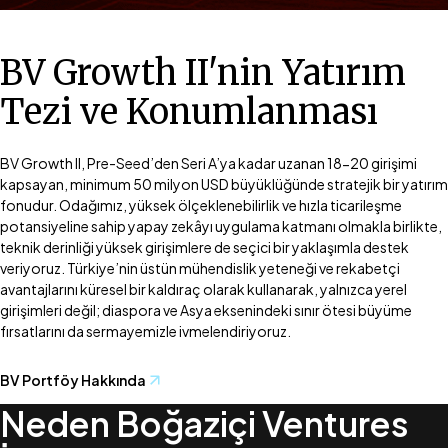
BV Growth II'nin Yatırım
Tezi ve Konumlanması
BV Growth II, Pre-Seed’den Seri A’ya kadar uzanan 18-20 girişimi
kapsayan, minimum 50 milyon USD büyüklüğünde stratejik bir yatırım
fonudur. Odağımız, yüksek ölçeklenebilirlik ve hızla ticarileşme
potansiyeline sahip yapay zekâyı uygulama katmanı olmakla birlikte,
teknik derinliği yüksek girişimlere de seçici bir yaklaşımla destek
veriyoruz. Türkiye’nin üstün mühendislik yeteneği ve rekabetçi
avantajlarını küresel bir kaldıraç olarak kullanarak, yalnızca yerel
girişimleri değil; diaspora ve Asya eksenindeki sınır ötesi büyüme
BV Portföy Hakkında
Neden Boğaziçi Ventures