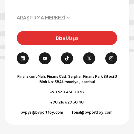
ARAŞTIRMA MERKEZİ
Bize Ulaşın
Finanskent Mah. Finans Cad. Sarphan Finans Park Sitesi B
Blok No:5BA Ümraniye, İstanbul
+90 530 480 70 57
+90 216 629 30 40
bvpys@bvportfoy.com
fonal@bvportfoy.com