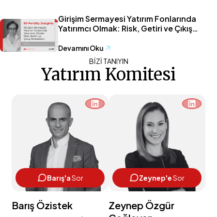
Girişim Sermayesi Yatırım Fonlarında
Yatırımcı Olmak: Risk, Getiri ve Çıkış
Stratejileri
Devamını Oku
BİZİ TANIYIN
Yatırım Komitesi
Barış'a
Sor
Zeynep'e
Sor
Barış Özistek
Zeynep Özgür