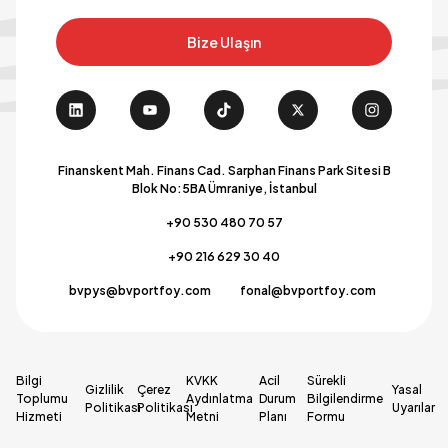
Bize Ulaşın
Finanskent Mah. Finans Cad. Sarphan Finans Park Sitesi B
Blok No:5BA Ümraniye, İstanbul
+90 530 480 70 57
+90 216 629 30 40
bvpys@bvportfoy.com
fonal@bvportfoy.com
Bilgi
KVKK
Acil
Sürekli
Gizlilik
Çerez
Yasal
Toplumu
Aydınlatma
Durum
Bilgilendirme
Politikası
Politikası
Uyarılar
Hizmeti
Metni
Planı
Formu