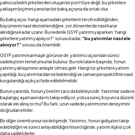
yalnızca belirli şirketlerden oluşan bir portföye değil; bu şirketlere
yaklaşım biçimini yansıtan bir bakış açısına da ortak olur.
Bu bakış açısı; hangi aşamadaki şirketlerin tercih edildiğinden,
büyümenin nasıl desteklendiğine, zor dönemlerde nasıl karar
alındığına kadar uzanır. Bu nedenle GSYF yatırımı yaparken “hangi
şirketlere yatırım yapılıyor?” sorusu kadar,
“bu yatırımlar nasıl ele
alınıyor?”
sorusu da önemlidir.
GSYF yatırımı karmaşık görünse de, yatırımcı açısından süreci
sadeleştiren temel unsurlar bulunur. Bu noktaların başında, fonun
yatırım yaklaşımının anlaşılır olması gelir. Hangi tür şirketlere yatırım
yapıldığı, bu yatırımlardan ne beklendiği ve zaman perspektifinin nasıl
kurgulandığı açıkça ifade edilebilmelidir.
Bunun yanında, fonun yönetim tarzı da belirleyicidir. Yatırımlar sadece
başlangıç aşamasında mı takip ediliyor, yoksa süreç boyunca düzenli
olarak ele alınıyor mu? Bu fark, uzun vadede yatırımcının deneyimini
doğrudan etkiler.
Bir diğer önemli unsur ise iletişimdir. Yatırımcı, fonun gidişatını takip
edebildiğini ve süreci anlayabildiğini hissettiğinde, yatırım ilişkisi çok
daha sağlıklı ilerler.