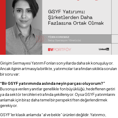
Girişim Sermayesi Yatırım Fonları son yıllarda daha sık konuşuluyor.
Ancak ilginin artmasıyla birlikte, yatırımcılar tarafından sıklıkla sorulan
bir soru var:
“Bir GSYF yatırımında aslında neyin parçası oluyorum?”
Bu soruya verilen yanıtlar genellikle fon büyüklüğü, hedeflenen getiri
ya da sektör tercihleri etrafında şekilleniyor. Oysa GSYF yatırımlarını
anlamak için biraz daha temel bir perspektiften değerlendirmek
gerekiyor.
GSYF’ler klasik anlamda “al ve bekle” ürünleri değildir. Yatırımcı,