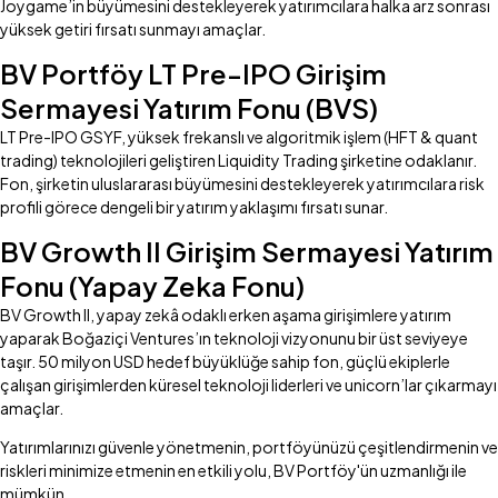
Joygame’in büyümesini destekleyerek yatırımcılara halka arz sonrası
yüksek getiri fırsatı sunmayı amaçlar.
BV Portföy LT Pre-IPO Girişim
Sermayesi Yatırım Fonu (BVS)
LT Pre-IPO GSYF, yüksek frekanslı ve algoritmik işlem (HFT & quant
trading) teknolojileri geliştiren Liquidity Trading şirketine odaklanır.
Fon, şirketin uluslararası büyümesini destekleyerek yatırımcılara risk
profili görece dengeli bir yatırım yaklaşımı fırsatı sunar.
BV Growth II Girişim Sermayesi Yatırım
Fonu (Yapay Zeka Fonu)
BV Growth II, yapay zekâ odaklı erken aşama girişimlere yatırım
yaparak Boğaziçi Ventures’ın teknoloji vizyonunu bir üst seviyeye
taşır. 50 milyon USD hedef büyüklüğe sahip fon, güçlü ekiplerle
çalışan girişimlerden küresel teknoloji liderleri ve unicorn’lar çıkarmayı
amaçlar.
Yatırımlarınızı güvenle yönetmenin, portföyünüzü çeşitlendirmenin ve
riskleri minimize etmenin en etkili yolu, BV Portföy'ün uzmanlığı ile
mümkün.