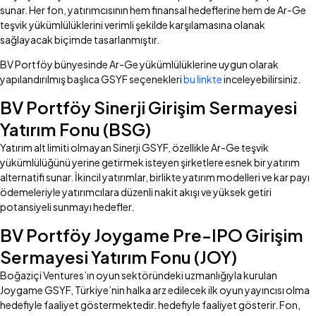
sunar. Her fon, yatırımcısının hem finansal hedeflerine hem de Ar-Ge
teşvik yükümlülüklerini verimli şekilde karşılamasına olanak
sağlayacak biçimde tasarlanmıştır.
BV Portföy bünyesinde Ar-Ge yükümlülüklerine uygun olarak
yapılandırılmış başlıca GSYF seçenekleri
bu linkte
inceleyebilirsiniz.
BV Portföy Sinerji Girişim Sermayesi
Yatırım Fonu (BSG)
Yatırım alt limiti olmayan Sinerji GSYF, özellikle Ar-Ge teşvik
yükümlülüğünü yerine getirmek isteyen şirketlere esnek bir yatırım
alternatifi sunar. İkincil yatırımlar, birlikte yatırım modelleri ve kar payı
ödemeleriyle yatırımcılara düzenli nakit akışı ve yüksek getiri
potansiyeli sunmayı hedefler.
BV Portföy Joygame Pre-IPO Girişim
Sermayesi Yatırım Fonu (JOY)
Boğaziçi Ventures’ın oyun sektöründeki uzmanlığıyla kurulan
Joygame GSYF, Türkiye’nin halka arz edilecek ilk oyun yayıncısı olma
hedefiyle faaliyet göstermektedir. hedefiyle faaliyet gösterir. Fon,