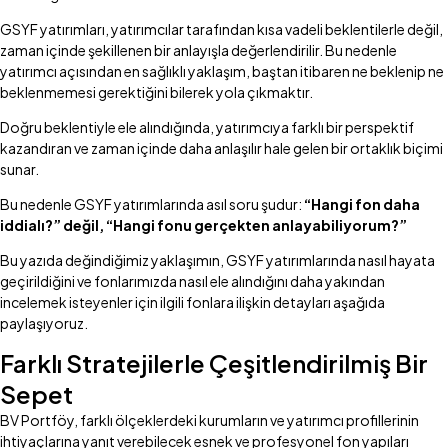
GSYF yatırımları, yatırımcılar tarafından kısa vadeli beklentilerle değil,
zaman içinde şekillenen bir anlayışla değerlendirilir. Bu nedenle
yatırımcı açısından en sağlıklı yaklaşım, baştan itibaren ne beklenip ne
beklenmemesi gerektiğini bilerek yola çıkmaktır.
Doğru beklentiyle ele alındığında, yatırımcıya farklı bir perspektif
kazandıran ve zaman içinde daha anlaşılır hale gelen bir ortaklık biçimi
sunar.
Bu nedenle GSYF yatırımlarında asıl soru şudur:
“Hangi fon daha
iddialı?” değil, “Hangi fonu gerçekten anlayabiliyorum?”
Bu yazıda değindiğimiz yaklaşımın, GSYF yatırımlarında nasıl hayata
geçirildiğini ve fonlarımızda nasıl ele alındığını daha yakından
incelemek isteyenler için ilgili fonlara ilişkin detayları aşağıda
paylaşıyoruz.
Farklı Stratejilerle Çeşitlendirilmiş Bir
Sepet
BV Portföy, farklı ölçeklerdeki kurumların ve yatırımcı profillerinin
ihtiyaçlarına yanıt verebilecek esnek ve profesyonel fon yapıları