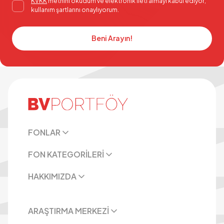
KVKK
metnini okudum ve elektronik ileti almayı kabul ediyor,
kullanım şartlarını onaylıyorum.
Beni Arayın!
FONLAR
FON KATEGORİLERİ
HAKKIMIZDA
ARAŞTIRMA MERKEZİ