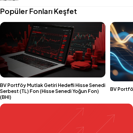
Popüler Fonları Keşfet
BV Portföy Mutlak Getiri Hedefli Hisse Senedi
BV Portfö
Serbest (TL) Fon (Hisse Senedi Yoğun Fon)
(BHI)