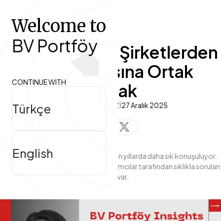
Welcome to
Hakkımızda
BV Portföy
GSYF Yatırımı: Şirketlerden
Fonlar
Daha Fazlasına Ortak
CONTINUE WITH
Olmak
Araştırma Merkezi
ARAŞTIRMA MERKEZİ
27 Aralık 2025
Türkçe
English
Girişim Sermayesi Yatırım Fonları son yıllarda daha sık konuşuluyor.
Ancak ilginin artmasıyla birlikte, yatırımcılar tarafından sıklıkla sorulan
bir soru var.