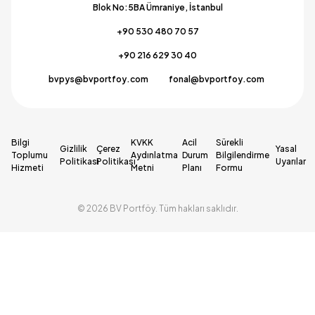
Blok No:5BA Ümraniye, İstanbul
+90 530 480 70 57
+90 216 629 30 40
bvpys@bvportfoy.com
fonal@bvportfoy.com
Bilgi
KVKK
Acil
Sürekli
Gizlilik
Çerez
Yasal
Toplumu
Aydınlatma
Durum
Bilgilendirme
Politikası
Politikası
Uyarılar
Hizmeti
Metni
Planı
Formu
© 2026 BV Portföy. Tüm hakları saklıdır.