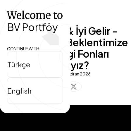
Welcome to
Hakkımızda
BV Portföy
BV Portföy & İyi Gelir -
Fonlar
Vademize ve Beklentimize
CONTINUE WITH
Göre Hangi Fonları
Araştırma Merkezi
Almalıyız?
Türkçe
VIDEOLAR
12 Haziran 2026
English