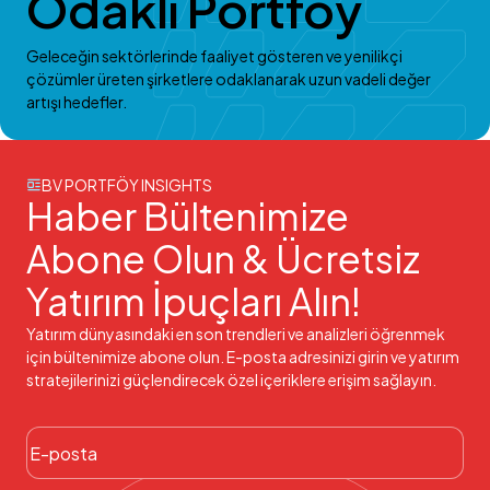
Odaklı Portföy
Geleceğin sektörlerinde faaliyet gösteren ve yenilikçi
çözümler üreten şirketlere odaklanarak uzun vadeli değer
artışı hedefler.
BV PORTFÖY INSIGHTS
Haber Bültenimize
Abone Olun & Ücretsiz
Yatırım İpuçları Alın!
Yatırım dünyasındaki en son trendleri ve analizleri öğrenmek
için bültenimize abone olun. E-posta adresinizi girin ve yatırım
stratejilerinizi güçlendirecek özel içeriklere erişim sağlayın.