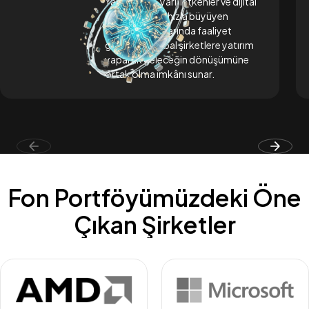
Yapay zekâ, yarı iletkenler ve dijital
dönüşüm gibi hızla büyüyen
teknoloji alanlarında faaliyet
gösteren global şirketlere yatırım
yaparak geleceğin dönüşümüne
ortak olma imkânı sunar.
Fon Portföyümüzdeki Öne
Çıkan Şirketler