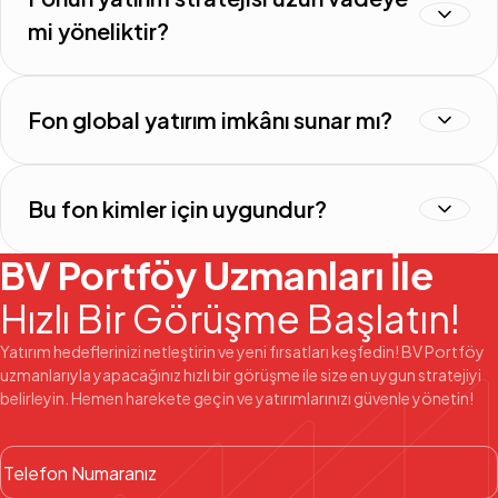
mi yöneliktir?
Fon global yatırım imkânı sunar mı?
Bu fon kimler için uygundur?
BV Portföy Uzmanları İle
Hızlı Bir Görüşme Başlatın!
Yatırım hedeflerinizi netleştirin ve yeni fırsatları keşfedin! BV Portföy
uzmanlarıyla yapacağınız hızlı bir görüşme ile size en uygun stratejiyi
belirleyin. Hemen harekete geçin ve yatırımlarınızı güvenle yönetin!