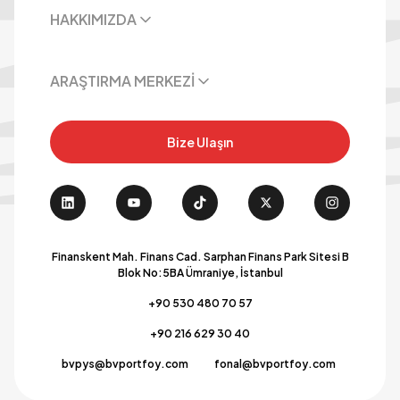
HAKKIMIZDA
ARAŞTIRMA MERKEZİ
Bize Ulaşın
Finanskent Mah. Finans Cad. Sarphan Finans Park Sitesi B
Blok No:5BA Ümraniye, İstanbul
+90 530 480 70 57
+90 216 629 30 40
bvpys@bvportfoy.com
fonal@bvportfoy.com