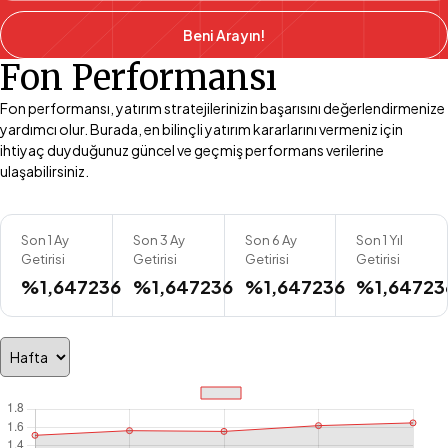
Beni Arayın!
Fon Performansı
Fon performansı, yatırım stratejilerinizin başarısını değerlendirmenize
yardımcı olur. Burada, en bilinçli yatırım kararlarını vermeniz için
ihtiyaç duyduğunuz güncel ve geçmiş performans verilerine
ulaşabilirsiniz.
Son 1 Ay
Son 3 Ay
Son 6 Ay
Son 1 Yıl
Getirisi
Getirisi
Getirisi
Getirisi
%1,647236
%1,647236
%1,647236
%1,64723