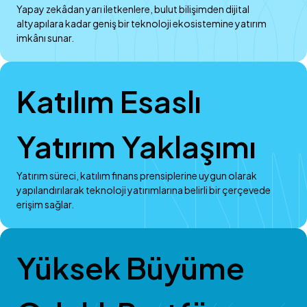
Yapay zekâdan yarı iletkenlere, bulut bilişimden dijital
altyapılara kadar geniş bir teknoloji ekosistemine yatırım
imkânı sunar.
Katılım Esaslı
Yatırım Yaklaşımı
Yatırım süreci, katılım finans prensiplerine uygun olarak
yapılandırılarak teknoloji yatırımlarına belirli bir çerçevede
erişim sağlar.
Yüksek Büyüme