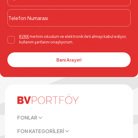
KVKK
metnini okudum ve elektronik ileti almayı kabul ediyor,
kullanım şartlarını onaylıyorum.
Beni Arayın!
FONLAR
FON KATEGORİLERİ