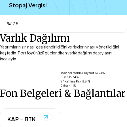
Stopaj Vergisi
%17.5
Varlık Dağılımı
Yatırımlarınızın nasıl çeşitlendirildiğini ve risklerin nasıl yönetildiğini
keşfedin. Portföyünüzü güçlendiren varlık dağılımı detaylarını
inceleyin.
Yabancı Menkul Kıymet 73.94%
Hisse 16.34%
YF Katılma Payı 5.61%
Diğer 4.11%
Fon Belgeleri & Bağlantılar
KAP - BTK