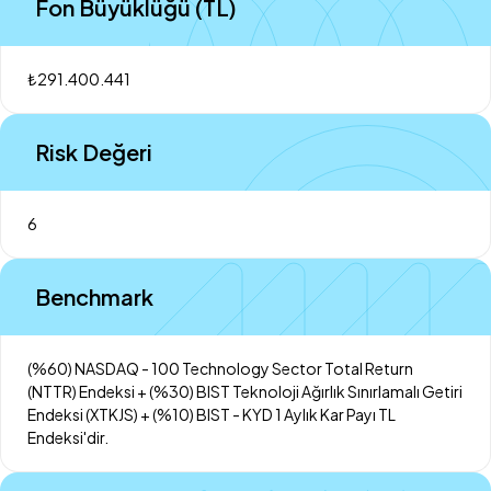
Fon Büyüklüğü (TL)
₺291.400.441
Risk Değeri
6
Benchmark
(%60) NASDAQ - 100 Technology Sector Total Return
(NTTR) Endeksi + (%30) BIST Teknoloji Ağırlık Sınırlamalı Getiri
Endeksi (XTKJS) + (%10) BIST - KYD 1 Aylık Kar Payı TL
Endeksi'dir.